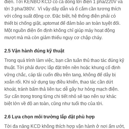
điện. Tời KENBO KCD có cả dòng tời điện 1 pha/220V và
tời 3 pha/380V. Vì vậy dây dẫn và ổ cắm cần tương thích
với công suất động cơ. Đặc biệt, hệ thống điện phải có
thiết bị chống giật, aptomat để đảm bảo an toàn tuyệt đối.
Một nguồn điện ổn định không chỉ giúp máy hoạt động
mượt mà mà còn giảm thiểu nguy cơ chập cháy.
2.5 Vận hành đúng kỹ thuật
Trong quá trình làm việc, bạn cần tuân thủ thao tác đúng kỹ
thuật. Tời phải được lắp đặt trên nền hoặc khung cố định
vững chắc, cáp tải cuốn đều trên tang, không để dây bị
xoắn rối. Khi sử dụng tay điều khiển, thao tác cần dứt
khoát, tránh bấm thả liên tục dễ gây hư hỏng mạch điện.
Sự cẩn trọng trong từng chi tiết nhỏ sẽ tạo nên sự khác
biệt lớn về độ an toàn, cũng như tuổi thọ của tời.
2.6 Lựa chọn môi trường lắp đặt phù hợp
Tời đa năng KCD không thích hợp vận hành ở nơi ẩm ướt,