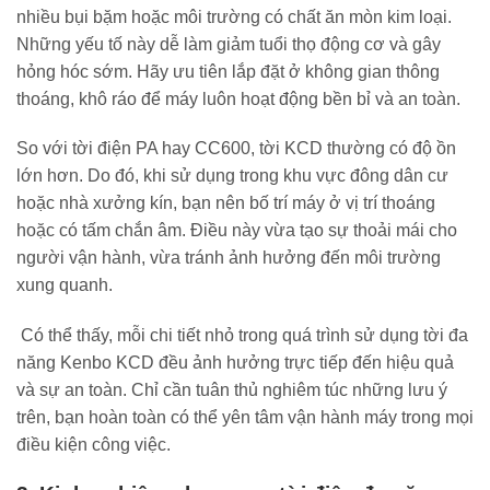
nhiều bụi bặm hoặc môi trường có chất ăn mòn kim loại.
Những yếu tố này dễ làm giảm tuổi thọ động cơ và gây
hỏng hóc sớm. Hãy ưu tiên lắp đặt ở không gian thông
thoáng, khô ráo để máy luôn hoạt động bền bỉ và an toàn.
So với tời điện PA hay CC600, tời KCD thường có độ ồn
lớn hơn. Do đó, khi sử dụng trong khu vực đông dân cư
hoặc nhà xưởng kín, bạn nên bố trí máy ở vị trí thoáng
hoặc có tấm chắn âm. Điều này vừa tạo sự thoải mái cho
người vận hành, vừa tránh ảnh hưởng đến môi trường
xung quanh.
Có thể thấy, mỗi chi tiết nhỏ trong quá trình sử dụng tời đa
năng Kenbo KCD đều ảnh hưởng trực tiếp đến hiệu quả
và sự an toàn. Chỉ cần tuân thủ nghiêm túc những lưu ý
trên, bạn hoàn toàn có thể yên tâm vận hành máy trong mọi
điều kiện công việc.