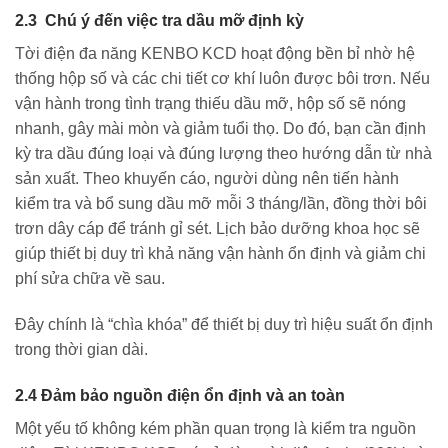
2.3 Chú ý đến việc tra dầu mỡ định kỳ
Tời điện đa năng KENBO KCD hoạt động bền bỉ nhờ hệ
thống hộp số và các chi tiết cơ khí luôn được bôi trơn. Nếu
vận hành trong tình trạng thiếu dầu mỡ, hộp số sẽ nóng
nhanh, gây mài mòn và giảm tuổi thọ. Do đó, bạn cần định
kỳ tra dầu đúng loại và đúng lượng theo hướng dẫn từ nhà
sản xuất. Theo khuyến cáo, người dùng nên tiến hành
kiểm tra và bổ sung dầu mỡ mỗi 3 tháng/lần, đồng thời bôi
trơn dây cáp để tránh gỉ sét. Lịch bảo dưỡng khoa học sẽ
giúp thiết bị duy trì khả năng vận hành ổn định và giảm chi
phí sửa chữa về sau.
Đây chính là “chìa khóa” để thiết bị duy trì hiệu suất ổn định
trong thời gian dài.
2.4 Đảm bảo nguồn điện ổn định và an toàn
Một yếu tố không kém phần quan trọng là kiểm tra nguồn