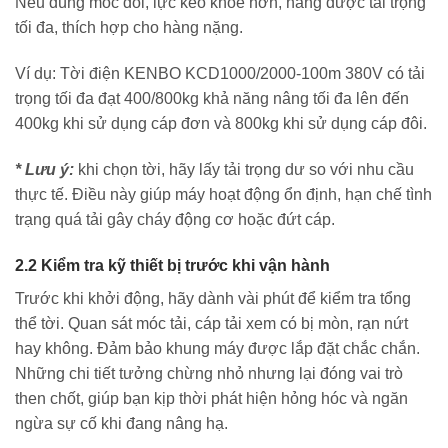
Nếu dùng móc đôi, lực kéo khỏe hơn, nâng được tải trọng
tối đa, thích hợp cho hàng nặng.
Ví dụ: Tời điện KENBO KCD1000/2000-100m 380V có tải
trọng tối đa đạt 400/800kg khả năng nâng tối đa lên đến
400kg khi sử dụng cáp đơn và 800kg khi sử dụng cáp đôi.
* Lưu ý:
khi chọn tời, hãy lấy tải trọng dư so với nhu cầu
thực tế. Điều này giúp máy hoạt động ổn định, hạn chế tình
trạng quá tải gây cháy động cơ hoặc đứt cáp.
2.2 Kiểm tra kỹ thiết bị trước khi vận hành
Trước khi khởi động, hãy dành vài phút để kiểm tra tổng
thể tời. Quan sát móc tải, cáp tải xem có bị mòn, rạn nứt
hay không. Đảm bảo khung máy được lắp đặt chắc chắn.
Những chi tiết tưởng chừng nhỏ nhưng lại đóng vai trò
then chốt, giúp bạn kịp thời phát hiện hỏng hóc và ngăn
ngừa sự cố khi đang nâng hạ.