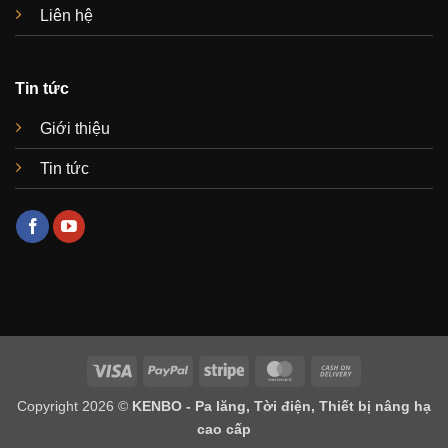
Liên hệ
Tin tức
Giới thiệu
Tin tức
Visa
PayPal
Stripe
MasterCard
Cash
On
Copyright 2026 ©
KENBO - Pa lăng, Tời điện, Thiết bị nâng hạ
Delivery
cao cấp