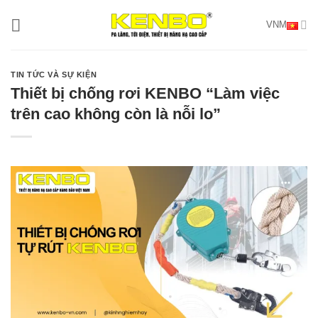
Bỏ
VNM
qua
nội
dung
TIN TỨC VÀ SỰ KIỆN
Thiết bị chống rơi KENBO “Làm việc
trên cao không còn là nỗi lo”