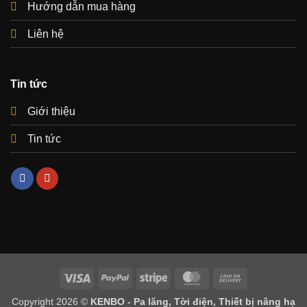
Hướng dẫn mua hàng
Liên hệ
Tin tức
Giới thiệu
Tin tức
Visa
PayPal
Stripe
MasterCard
Cash
On
Copyright 2026 ©
KENBO - Pa lăng, Tời điện, Thiết bị nâng hạ