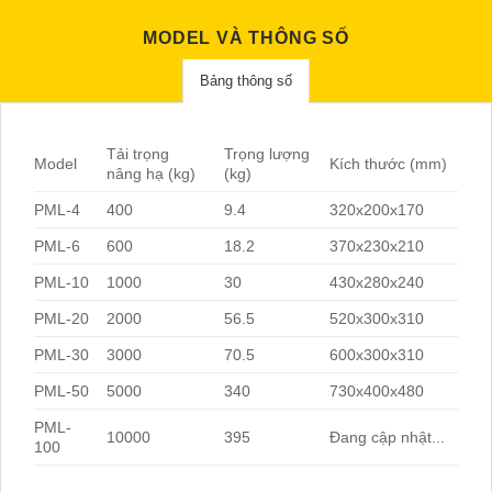
MODEL VÀ THÔNG SỐ
Bảng thông số
Tải trọng
Trọng lượng
Model
Kích thước (mm)
nâng hạ (kg)
(kg)
PML-4
400
9.4
320x200x170
PML-6
600
18.2
370x230x210
PML-10
1000
30
430x280x240
PML-20
2000
56.5
520x300x310
PML-30
3000
70.5
600x300x310
PML-50
5000
340
730x400x480
PML-
10000
395
Đang cập nhật...
100