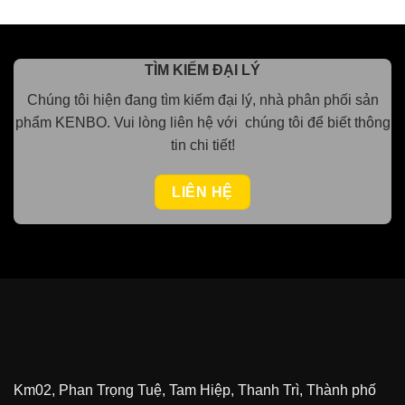
TÌM KIẾM ĐẠI LÝ
Chúng tôi hiện đang tìm kiếm đại lý, nhà phân phối sản
phẩm KENBO.
Vui lòng
liên hệ với chúng tôi để biết thông
tin chi tiết!
LIÊN HỆ
Km02, Phan Trọng Tuệ, Tam Hiệp, Thanh Trì, Thành phố