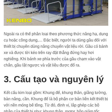
Ngoài ra có thể phân loại theo phương thức nâng hạ, dụng
cụ hoặc công dụng,… Đặc biệt, người ta dùng gầu đối với
thiết bị chuyên dùng nâng chuyển vật liệu rời. Gầu có bánh
xe và được tời kéo trên ray đặt thẳng đứng hay hơi
nghiêng. Khi bánh xe phía trước của gầu chạm vào vật
chắn, gầu lật ngược và vật liệu được đổ ra.
3. Cấu tạo và nguyên lý
Kết cấu kim loại gồm: Khung đế, khung thân, giằng tường,
bàn nâng, cần. Khung đế là bộ phận cơ bản liên kết thiết bị
với nền móng bê tông. Từ đó, định vị, lắp ghép các bộ
phận của thiết bị như: khung thân, motor, hộp giảm tốc,