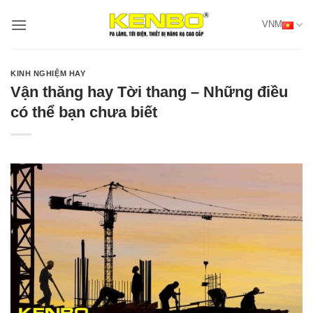
Bỏ
VNM
qua
nội
dung
KINH NGHIỆM HAY
Vận thăng hay Tời thang – Những điều
có thể bạn chưa biết