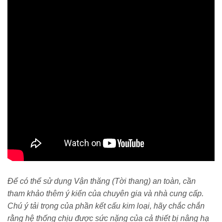
Để có thể sử dụng Vận thăng (Tời thang) an toàn, cần
tham khảo thêm ý kiến của chuyên gia và nhà cung cấp.
Chú ý tải trọng của phần kết cấu kim loại, hãy chắc chắn
rằng hệ thống chịu được sức nặng của cả thiết bị nâng hạ